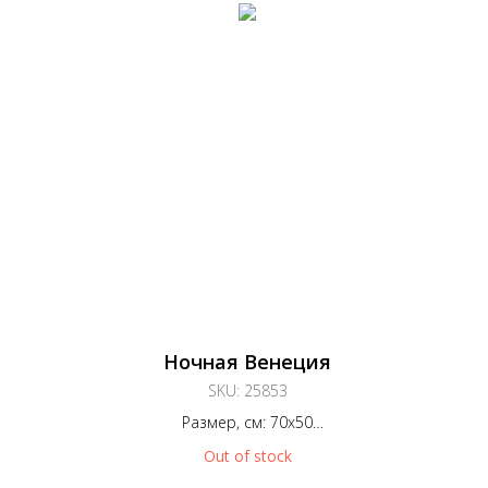
Ночная Венеция
SKU:
25853
Размер, см: 70х50
Материал, техника: холст, масло
Ма
Out of stock
Год создания: 2025