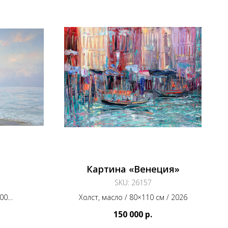
Картина «Венеция»
SKU:
26157
100
Холст, масло / 80×110 см / 2026
ст, масло
150 000
р.
025