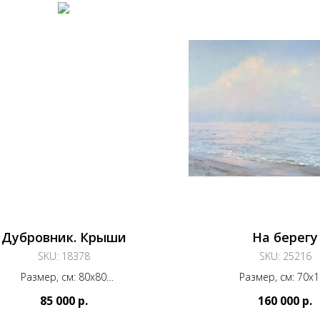
Дубровник. Крыши
На берегу
SKU:
18378
SKU:
25216
Размер, см: 80х80
Размер, см: 70х
териал, техника: холст, масло
Материал, техника: хол
85 000
р.
160 000
р.
Год создания: 2018
Год создания: 2