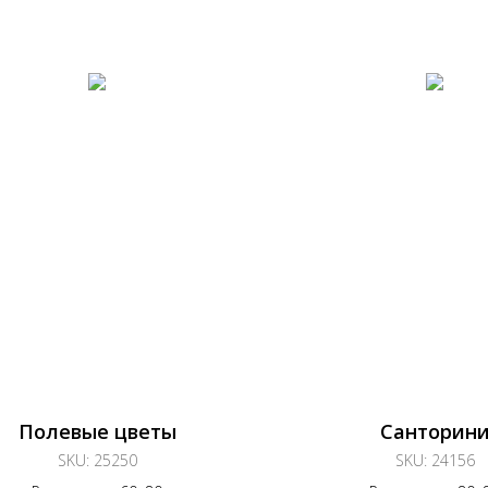
Полевые цветы
Санторин
SKU:
25250
SKU:
24156