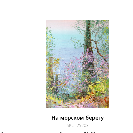
и
На морском берегу
SKU:
25203